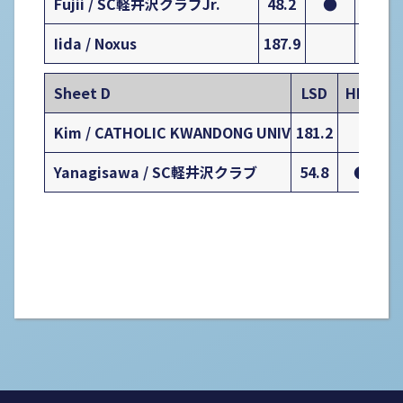
Fujii / SC軽井沢クラブJr.
48.2
●
0
Iida / Noxus
187.9
0
Sheet D
LSD
HMR
Kim / CATHOLIC KWANDONG UNIV
181.2
Yanagisawa / SC軽井沢クラブ
54.8
●