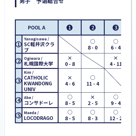
男子 予選組合せ
1
2
3
POOL A
Yanagisawa /
○
○
SC軽井沢クラ
1
8 - 0
6 - 4
5
ブ
×
×
Ogiwara /
2
札幌国際大学
0 - 8
4 - 11
5
Kim /
CATHOLIC
×
○
3
KWANDONG
4 - 6
11 - 4
4
UNIV
○
×
○
Abe /
4
コンサドーレ
8 - 5
2 - 5
9 - 4
○
○
○
Maeda /
5
LOCODRAGO
8 - 5
8 - 3
12 - 2
5