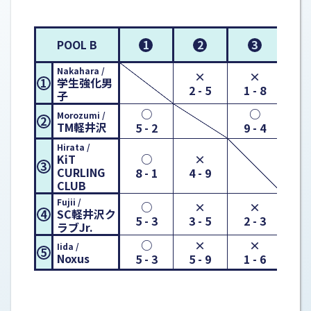
1
2
3
POOL B
Nakahara /
×
×
学生強化男
1
2 - 5
1 - 8
3 
子
○
○
Morozumi /
2
TM軽井沢
5 - 2
9 - 4
5 
Hirata /
KiT
○
×
3
CURLING
8 - 1
4 - 9
3 
CLUB
Fujii /
○
×
×
SC軽井沢ク
4
5 - 3
3 - 5
2 - 3
ラブJr.
○
×
×
Iida /
5
Noxus
5 - 3
5 - 9
1 - 6
7 