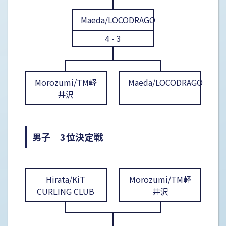
Maeda/LOCODRAGO
4 - 3
Morozumi/TM軽
Maeda/LOCODRAGO
井沢
男子 3位決定戦
Hirata/KiT
Morozumi/TM軽
CURLING CLUB
井沢